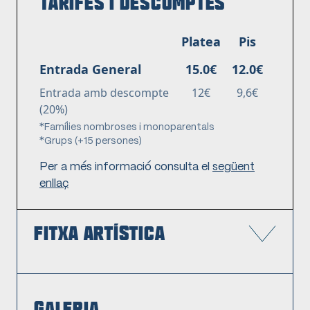
TARIFES I DESCOMPTES
Platea
Pis
Entrada General
15.0€
12.0€
Entrada amb descompte
12€
9,6€
(20%)
*Famílies nombroses i monoparentals
*Grups (+15 persones)
Per a més informació consulta el
següent
enllaç
FITXA ARTÍSTICA
GALERIA